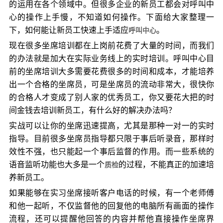
的运用在各个领域中。但很多企业的新员工都会对呼叫中
心的操作上手慢，不知道如何操作。下面给大家整理一
下，如何能让新员工快速上手适应
。
呼叫中心
现在很多坐席培训都在上岗前花费了大量的时间，而我们
的办法就是加大在实际业务线上的实时培训。呼叫中心目
前的坐席培训大多需要花费很多的时间和成本，才能培养
出一个合格的坐席员，可是坐席员的流动非常大，很快你
的合格人才变成了别人家的优秀员工，你又要花大把的时
间金钱去培训新员工，有什么好的解决办法吗？
实战可以让你的坐席迅速提高，尤其是那种一对一的实时
指导。目前很多坐席员指导都只限于事后听录音，那样时
效性不强，也只能起一个事后监督的作用。而一些系统的
语音监听功能也大多是一个
的过程，不能真正的加速培
质检
养新员工。
如果能够在实习坐席接听客户电话的时候，有一个老师傅
和他一起听，不仅监督他的回复他的电脑所有画面的操作
流程，还可以提醒他回答的内容并帮他直接操作坐席界