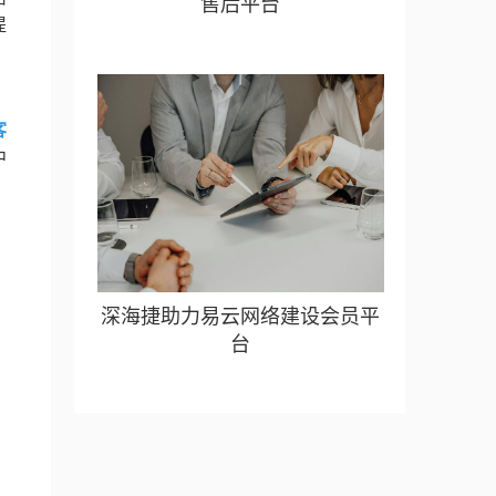
售后平台
提
客
中
、
深海捷助力易云网络建设会员平
台