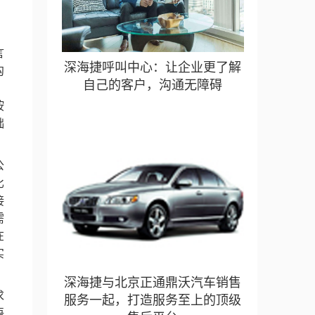
、
言
深海捷呼叫中心：让企业更了解
沟
自己的客户，沟通无障碍
，
按
础
公
比
接
需
在
实
深海捷与北京正通鼎沃汽车销售
求
服务一起，打造服务至上的顶级
语