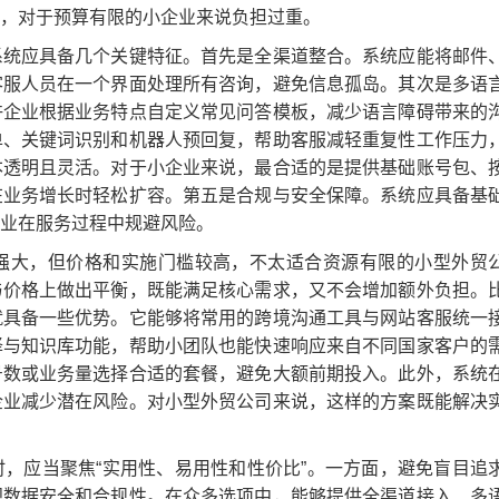
，对于预算有限的小企业来说负担过重。
系统应具备几个关键特征。首先是全渠道整合。系统应能将邮件
客服人员在一个界面处理所有咨询，避免信息孤岛。其次是多语
许企业根据业务特点自定义常见问答模板，减少语言障碍带来的
单、关键词识别和机器人预回复，帮助客服减轻重复性工作压力
本透明且灵活。对于小企业来说，最合适的是提供基础账号包、
在业务增长时轻松扩容。第五是合规与安全保障。系统应具备基
业在服务过程中规避风险。
强大，但价格和实施门槛较高，不太适合资源有限的小型外贸
与价格上做出平衡，既能满足核心需求，又不会增加额外负担。
就具备一些优势。它能够将常用的跨境沟通工具与网站客服统一
译与知识库功能，帮助小团队也能快速响应来自不同国家客户的
号数或业务量选择合适的套餐，避免大额前期投入。此外，系统
企业减少潜在风险。对小型外贸公司来说，这样的方案既能解决
时，应当聚焦“实用性、易用性和性价比”。一方面，避免盲目追
视数据安全和合规性。在众多选项中，能够提供全渠道接入、多