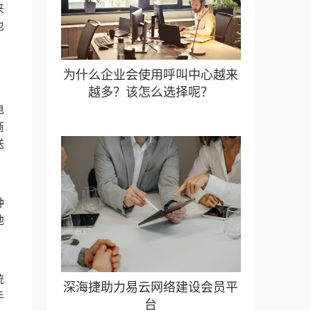
来
也
为什么企业会使用呼叫中心越来
越多？该怎么选择呢？
电
商
送
。
种
地
、
统
深海捷助力易云网络建设会员平
手
台