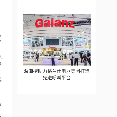
业
平
地
极
深海捷助力格兰仕电器集团打造
先进呼叫平台
视
收