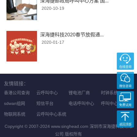
深海捷邮政局呼叫中心方案 国...
2020-10-19
深海捷科技2020春节放假通...
2020-01-17
在线咨询
友情链接：
微信咨询
香港公司查询
云呼叫中心
锂电池厂商
时钟系统
sdwan组网
短信平台
电话呼叫中心
呼叫中心系统
免费试用
物联网系统
云呼叫中心系统
返回顶部
Copyright © 2007-2024 www.singhead.com 深圳市深海捷科技有限
公司 版权所有