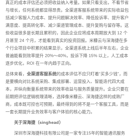
真正的成本评估还必须把收益纳入考量。如果只看支出，不看节省
与增长，任何系统都显得昂贵。全渠道客服系统带来的实际收益包
括减少客服人力成本、提升问题解决效率、降低投诉率、提升客户
满意度、提高转化率、减少渠道管理成本、提升复购与留存等。这
些收益很多是长期且累积的，因此企业应将成本周期放大到 12 个
月甚至 24 个月，才能看到真实的投资回报。米糠云与深海捷在多
个行业项目中积累的结果显示，全渠道系统上线后半年左右，企业
普遍能看到效率提升 20%～40%，投诉下降 15% 以上，人工成本
逐步优化，ROI 在一年内趋于正向。
总体来看，
全渠道客服系统
的成本评估不应只盯着“买多少钱”，而
是要横向对比系统采购、集成部署、运营投入、智能迭代四大成
本，并纵向衡量系统带来的效率收益与服务质量提升。企业只要在
前期把评估逻辑梳理清晰，选择像米糠云、深海捷这样的成熟厂
商，成本既可控也可预期，最终得到的将不是一个客服工具，而是
一套长期提升业务效率与客户体验的核心能力。
关于深海捷（singhead）
深圳市深海捷科技有限公司是一家专注15年的智能通讯服务