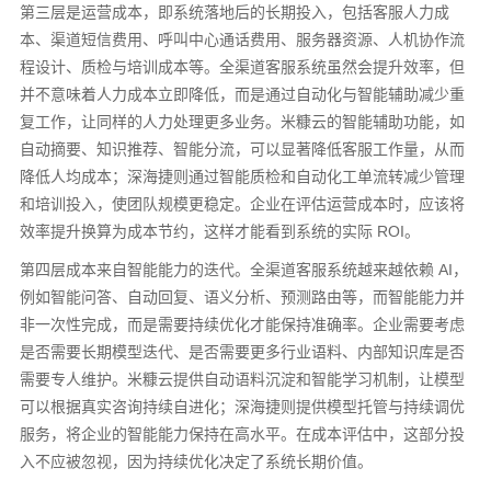
第三层是运营成本，即系统落地后的长期投入，包括客服人力成
本、渠道短信费用、呼叫中心通话费用、服务器资源、人机协作流
程设计、质检与培训成本等。全渠道客服系统虽然会提升效率，但
并不意味着人力成本立即降低，而是通过自动化与智能辅助减少重
复工作，让同样的人力处理更多业务。米糠云的智能辅助功能，如
自动摘要、知识推荐、智能分流，可以显著降低客服工作量，从而
降低人均成本；深海捷则通过智能质检和自动化工单流转减少管理
和培训投入，使团队规模更稳定。企业在评估运营成本时，应该将
效率提升换算为成本节约，这样才能看到系统的实际 ROI。
第四层成本来自智能能力的迭代。全渠道客服系统越来越依赖 AI，
例如智能问答、自动回复、语义分析、预测路由等，而智能能力并
非一次性完成，而是需要持续优化才能保持准确率。企业需要考虑
是否需要长期模型迭代、是否需要更多行业语料、内部知识库是否
需要专人维护。米糠云提供自动语料沉淀和智能学习机制，让模型
可以根据真实咨询持续自进化；深海捷则提供模型托管与持续调优
服务，将企业的智能能力保持在高水平。在成本评估中，这部分投
入不应被忽视，因为持续优化决定了系统长期价值。