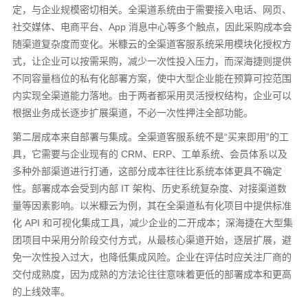
定，与企业规模密切相关。全渠道系统由于需要接入电话、网页、
社交媒体、电商平台、App 消息中心等多个触点，因此采购成本会
随渠道复杂度而变化。米糠云的全渠道客服系统采用模块化授权方
式，让企业可以按需采购，减少一次性投入压力，而深海捷则提供
不同容量档位的私有化部署方案，使中大型企业能在预算可控范围
内实现全渠道能力落地。由于两者都采用灵活授权结构，企业可以
根据业务成长逐步扩展渠道，不必一次性押注全部功能。
第二层成本来自部署与集成。全渠道客服系统不是“买来即用”的工
具，它需要与企业现有的 CRM、ERP、工单系统、会员体系以及
多种外部渠道进行打通，这部分成本往往比系统本体更具不确定
性。部署成本会受到内部 IT 架构、历史系统复杂度、对接渠道数
量等因素影响。以米糠云为例，其在全渠道私有化项目中提供标准
化 API 和可视化集成工具，减少企业的二开成本；深海捷在大型集
团项目中采用分阶段交付方式，从最核心渠道开始，逐层扩展，避
免一次性投入过大，也降低集成风险。企业在评估时应关注厂商的
交付成熟度，因为成熟的方法论往往意味着更低的部署成本和更高
的上线效率。