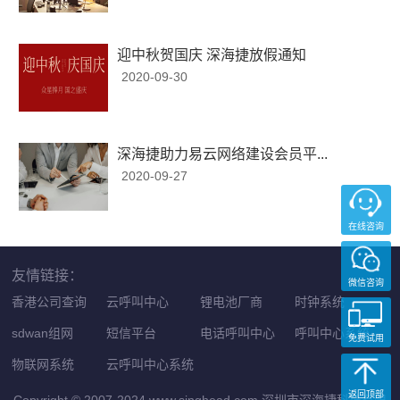
迎中秋贺国庆 深海捷放假通知
2020-09-30
深海捷助力易云网络建设会员平...
2020-09-27
在线咨询
友情链接：
微信咨询
香港公司查询
云呼叫中心
锂电池厂商
时钟系统
sdwan组网
短信平台
电话呼叫中心
呼叫中心系统
免费试用
物联网系统
云呼叫中心系统
返回顶部
Copyright © 2007-2024 www.singhead.com 深圳市深海捷科技有限